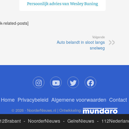
ck-related-posts]
Volgende
Auto belandt in sloot langs
snelweg
Home
Privacybeleid
Algemene voorwaarden
Contact
© 2026 - NoorderNieuws.nl | Ontwikkeling:
12Brabant
-
NoorderNieuws
-
GelreNieuws
-
112Nederlan