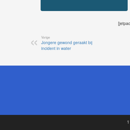
[jetpa
Vorige
Jongere gewond geraakt bij
incident in water
1