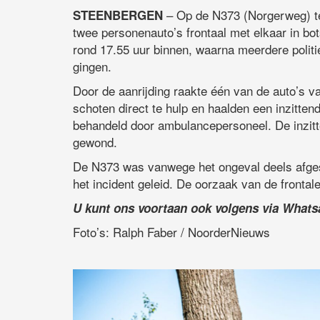
– Op de N373 (Norgerweg) t
STEENBERGEN
twee personenauto’s frontaal met elkaar in b
rond 17.55 uur binnen, waarna meerdere polit
gingen.
Door de aanrijding raakte één van de auto’s 
schoten direct te hulp en haalden een inzitten
behandeld door ambulancepersoneel. De inzitt
gewond.
De N373 was vanwege het ongeval deels afges
het incident geleid. De oorzaak van de frontale
U kunt ons voortaan ook volgens via What
Foto’s: Ralph Faber / NoorderNieuws