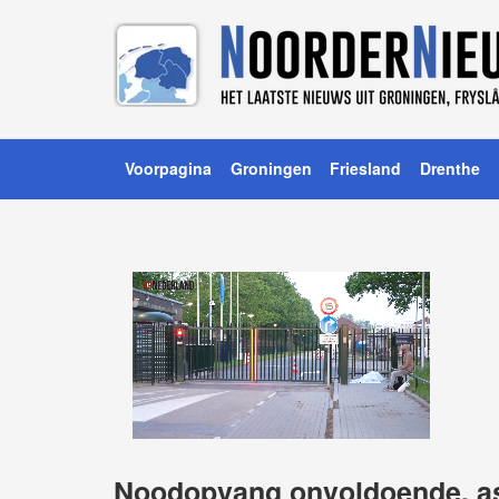
Voorpagina
Groningen
Friesland
Drenthe
Noodopvang onvoldoende, as