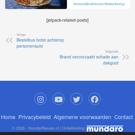
[jetpack-related-posts]
Vorige
Bestelbus botst achterop
personenauto
Volgende
Brand veroorzaakt schade aan
dakgoot
Home
Privacybeleid
Algemene voorwaarden
Contact
© 2026 - NoorderNieuws.nl | Ontwikkeling: