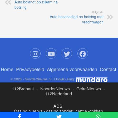
Auto belandt op zijkant na
botsing
Volgende
Auto beschadigd na botsing met
vrachtwagen
Home
Privacybeleid
Algemene voorwaarden
Contact
© 2026 - NoorderNieuws.nl | Ontwikkeling:
112Brabant
-
NoorderNieuws
-
GelreNieuws
-
112Nederland
ADS:
Casino Nieuws
-
casino zonder licentie
-
gokken
buitenlandse site
-
beste online casino nederland