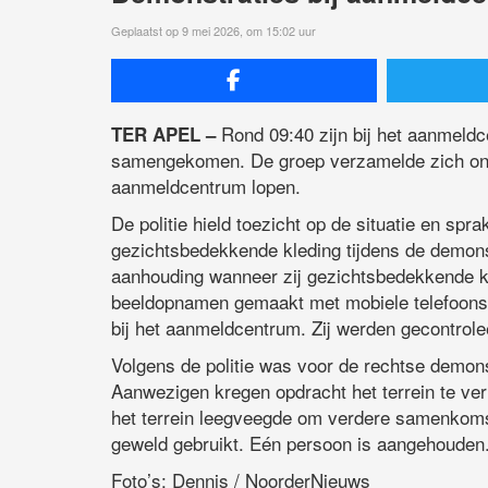
Geplaatst op 9 mei 2026, om 15:02 uur
Rond 09:40 zijn bij het aanmeldc
TER APEL –
samengekomen. De groep verzamelde zich onder
aanmeldcentrum lopen.
De politie hield toezicht op de situatie en sp
gezichtsbedekkende kleding tijdens de demons
aanhouding wanneer zij gezichtsbedekkende kl
beeldopnamen gemaakt met mobiele telefoons.
bij het aanmeldcentrum. Zij werden gecontrolee
Volgens de politie was voor de rechtse demons
Aanwezigen kregen opdracht het terrein te verl
het terrein leegveegde om verdere samenkoms
geweld gebruikt. Eén persoon is aangehouden
Foto’s: Dennis / NoorderNieuws