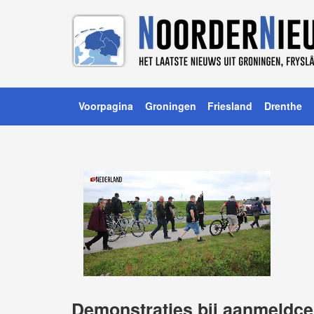
Voorpagina
Groningen
Friesland
Drenthe
Demonstraties bij aanmeldc