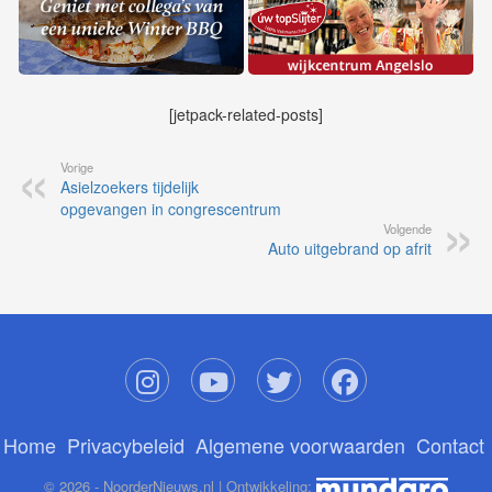
[jetpack-related-posts]
Vorige
Asielzoekers tijdelijk
opgevangen in congrescentrum
Volgende
Auto uitgebrand op afrit
Home
Privacybeleid
Algemene voorwaarden
Contact
© 2026 - NoorderNieuws.nl | Ontwikkeling: