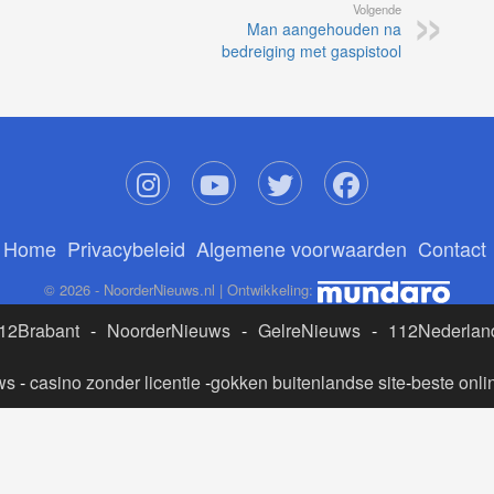
Volgende
Man aangehouden na
bedreiging met gaspistool
Home
Privacybeleid
Algemene voorwaarden
Contact
© 2026 - NoorderNieuws.nl | Ontwikkeling:
12Brabant
-
NoorderNieuws
-
GelreNieuws
-
112Nederlan
ws
-
casino zonder licentie
-
gokken buitenlandse site
-
beste onli