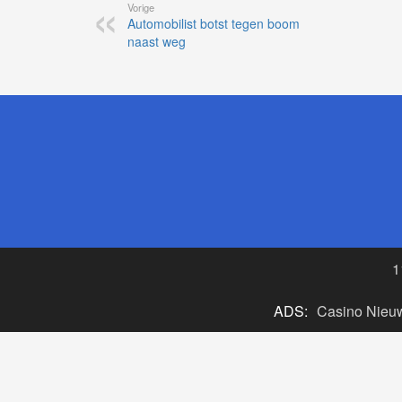
Vorige
Automobilist botst tegen boom
naast weg
1
ADS:
Casino Nieu