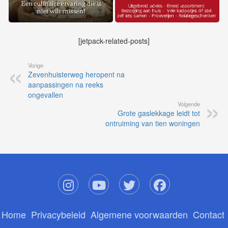
[jetpack-related-posts]
Vorige
Zevenhuisterweg heropent na
aanpassingen na reeks
ongevallen
Volgende
Grote gaslekkage leidt tot
ontruiming van tien woningen
Home
Privacybeleid
Algemene voorwaarden
Contact