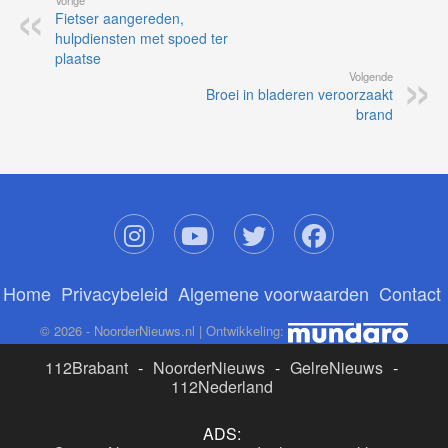
Fietser aangereden,
hulpdiensten met spoed ter
plaatse
Volgende
Broei in bladeren veroorzaakt
brand
Home
Privacybeleid
Algemene voorwaarden
Contact
© 2026 - NoorderNieuws.nl | Ontwikkeling:
112Brabant
-
NoorderNieuws
-
GelreNieuws
-
112Nederland
ADS: