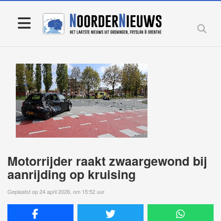
Motorrijder raakt zwaargewond bij
aanrijding op kruising
Geplaatst op 24 april 2026, om 15:52 uur