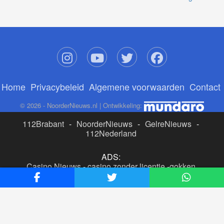
Home
Privacybeleid
Algemene voorwaarden
Contact
© 2026 - NoorderNieuws.nl | Ontwikkeling:
112Brabant
-
NoorderNieuws
-
GelreNieuws
-
112Nederland
ADS:
Casino Nieuws
-
casino zonder licentie
-
gokken
buitenlandse site
-
beste online casino nederland