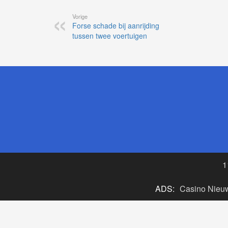
Vorige
Forse schade bij aanrijding
tussen twee voertuigen
1
ADS:
Casino Nieu