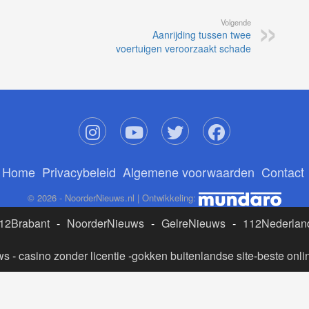
Volgende
Aanrijding tussen twee
voertuigen veroorzaakt schade
Home
Privacybeleid
Algemene voorwaarden
Contact
© 2026 - NoorderNieuws.nl | Ontwikkeling:
12Brabant
-
NoorderNieuws
-
GelreNieuws
-
112Nederlan
ws
-
casino zonder licentie
-
gokken buitenlandse site
-
beste onli