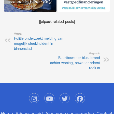
[jetpack-related-posts]
Vorige
Politie onderzoekt melding van
mogelijk steekincident in
binnenstad
Volgende
Buurtbewoner blust brand
achter woning, bewoner ademt
rook in
Home
Privacybeleid
Algemene voorwaarden
Contact