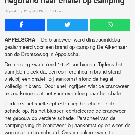
hegbrand naar chalet op camping
Geplaatst op 21 april 2026, om 19:47 uur
– De brandweer werd dinsdagmiddag
APPELSCHA
gealarmeerd voor een brand op camping De Alkenhaer
aan de Drentseweg in Appelscha.
De melding kwam rond 16.54 uur binnen. Tijdens het
aanrijden bleek dat een coniferenheg in brand stond
vlak bij een chalet. Bij aankomst stond de heg al
volledig in brand. Door snel ingrijpen wist de brandweer
te voorkomen dat het vuur oversloeg naar het chalet.
Ondanks het snelle optreden liep het chalet lichte
schade op. Na het blussen controleerde de brandweer
het gebouw op verdere schade. Personeel van de
camping ving de brandweer bij aankomst op en wees de
weg naar de brandhaard. Ook de politie kwam ter