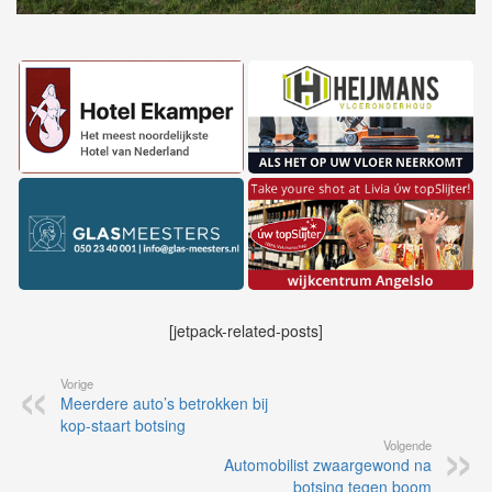
[jetpack-related-posts]
Vorige
Meerdere auto’s betrokken bij
kop-staart botsing
Volgende
Automobilist zwaargewond na
botsing tegen boom