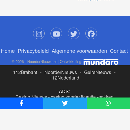
Home
Privacybeleid
Algemene voorwaarden
Contact
© 2026 - NoorderNieuws.nl | Ontwikkeling:
112Brabant
-
NoorderNieuws
-
GelreNieuws
-
112Nederland
ADS:
Casino Nieuws
-
casino zonder licentie
-
gokken
buitenlandse site
-
beste online casino nederland