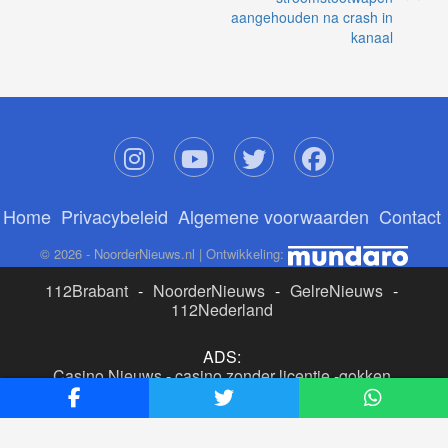
aangehouden na crash in
kanaal
Home
Privacybeleid
Algemene voorwaarden
Contact
© 2026 - NoorderNieuws.nl | Ontwikkeling:
112Brabant
-
NoorderNieuws
-
GelreNieuws
-
112Nederland
ADS:
Casino Nieuws
-
casino zonder licentie
-
gokken
buitenlandse site
-
beste online casino nederland