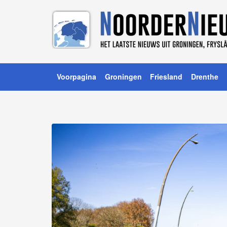
Voorpagina
Groningen
Friesland
Drenthe