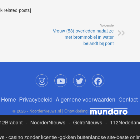
ck-related-posts]
Volgende
Vrouw (58) overleden nadat ze
met brommobiel in water
belandt bij pont
Home
Privacybeleid
Algemene voorwaarden
Contact
© 2026 - NoorderNieuws.nl | Ontwikkeling:
12Brabant
-
NoorderNieuws
-
GelreNieuws
-
112Nederlan
ws
-
casino zonder licentie
-
gokken buitenlandse site
-
beste onli