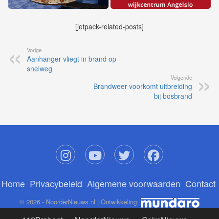
[jetpack-related-posts]
Vorige
Aanhanger vliegt in brand op
snelweg
Volgende
Brandweer voorkomt uitbreiding
bij bosbrand
Home
Privacybeleid
Algemene voorwaarden
Contact
© 2026 - NoorderNieuws.nl | Ontwikkeling: