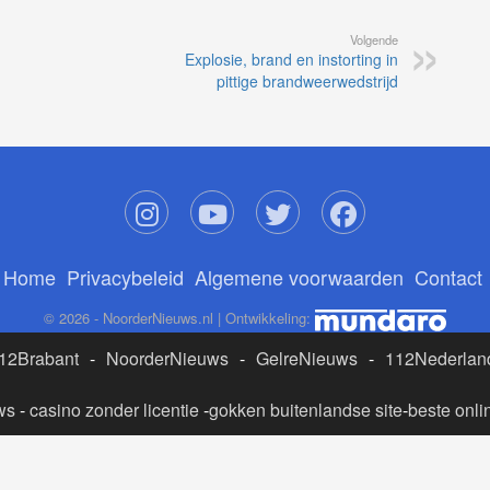
Volgende
Explosie, brand en instorting in
pittige brandweerwedstrijd
Home
Privacybeleid
Algemene voorwaarden
Contact
© 2026 - NoorderNieuws.nl | Ontwikkeling:
12Brabant
-
NoorderNieuws
-
GelreNieuws
-
112Nederlan
ws
-
casino zonder licentie
-
gokken buitenlandse site
-
beste onli