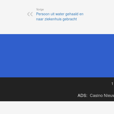
Vorige
Persoon uit water gehaald en
naar ziekenhuis gebracht
1
ADS:
Casino Nieu