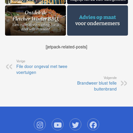
[jetpack-related-posts]
Vorige
File door ongeval met twee
voertuigen
Volgende
Brandweer blust felle
buitenbrand