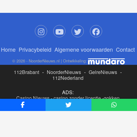
Home
Privacybeleid
Algemene voorwaarden
Contact
© 2026 - NoorderNieuws.nl | Ontwikkeling:
112Brabant
-
NoorderNieuws
-
GelreNieuws
-
112Nederland
ADS:
Casino Nieuws
-
casino zonder licentie
-
gokken
buitenlandse site
-
beste online casino nederland