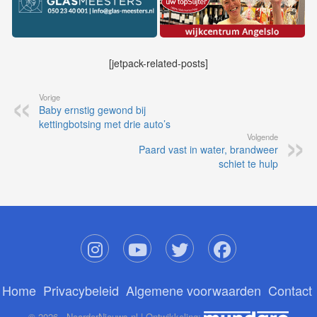
[jetpack-related-posts]
Vorige
Baby ernstig gewond bij
kettingbotsing met drie auto’s
Volgende
Paard vast in water, brandweer
schiet te hulp
Home
Privacybeleid
Algemene voorwaarden
Contact