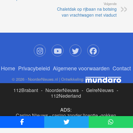
Volgende
Chaletdak op rijbaan na botsing
van vrachtwagen met viaduct
Home
Privacybeleid
Algemene voorwaarden
Contact
© 2026 - NoorderNieuws.nl | Ontwikkeling:
112Brabant
-
NoorderNieuws
-
GelreNieuws
-
112Nederland
ADS:
Casino Nieuws
-
casino zonder licentie
-
gokken
buitenlandse site
-
beste online casino nederland