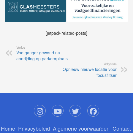
[jetpack-related-posts]
Vorige
Voetganger gewond na
aanrijding op parkeerplaats
Volgende
Opnieuw nieuwe locatie voor
focusflitser
Home
Privacybeleid
Algemene voorwaarden
Contact