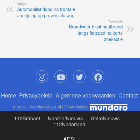
Vorige
Automobilist dood na frontale
aanrijding op provinciale weg
Volgende
Brandweer blust houtbrand
langs fietspad na korte
zoekactie
Home
Privacybeleid
Algemene voorwaarden
Contact
© 2026 - NoorderNieuws.nl | Ontwikkeling:
112Brabant
-
NoorderNieuws
-
GelreNieuws
-
112Nederland
ADS: