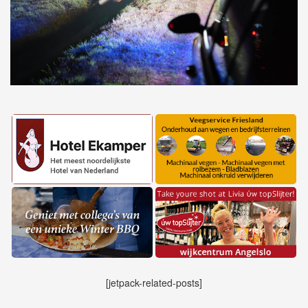
[jetpack-related-posts]