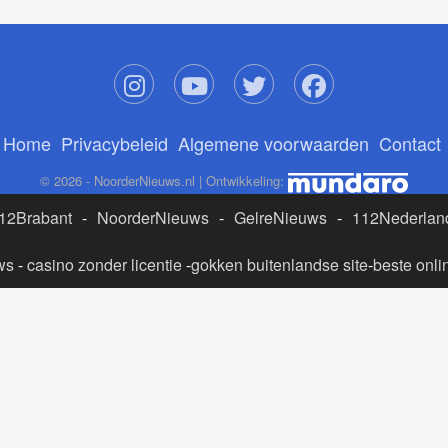
Home
Privacybeleid
Algemene voorwaarden
Contact
© 2026 - NoorderNieuws.nl | Ontwikkeling:
12Brabant
-
NoorderNieuws
-
GelreNieuws
-
112Nederlan
ws
-
casino zonder licentie
-
gokken buitenlandse site
-
beste onli