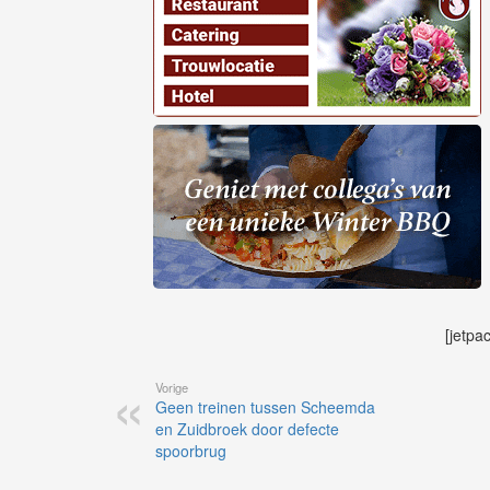
[jetpa
Vorige
Geen treinen tussen Scheemda
en Zuidbroek door defecte
spoorbrug