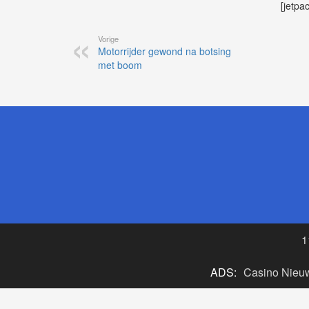
[jetpa
Vorige
Motorrijder gewond na botsing
met boom
1
ADS:
Casino Nieu