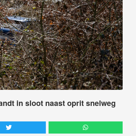
andt in sloot naast oprit snelweg