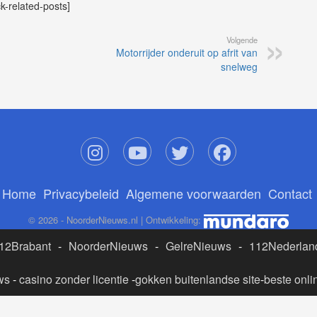
ck-related-posts]
Volgende
Motorrijder onderuit op afrit van
snelweg
Home
Privacybeleid
Algemene voorwaarden
Contact
© 2026 - NoorderNieuws.nl | Ontwikkeling:
12Brabant
-
NoorderNieuws
-
GelreNieuws
-
112Nederlan
ws
-
casino zonder licentie
-
gokken buitenlandse site
-
beste onli