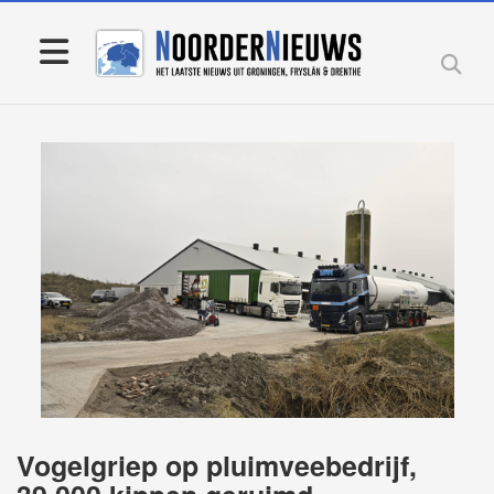
Vogelgriep op pluimveebedrijf,