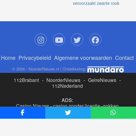
veroorzaakt zwarte rook
Home
Privacybeleid
Algemene voorwaarden
Contact
© 2026 - NoorderNieuws.nl | Ontwikkeling:
112Brabant
-
NoorderNieuws
-
GelreNieuws
-
112Nederland
ADS:
Casino Nieuws
-
casino zonder licentie
-
gokken
buitenlandse site
-
beste online casino nederland