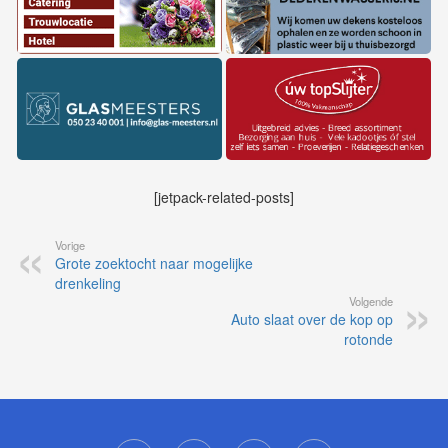
[jetpack-related-posts]
Vorige
Grote zoektocht naar mogelijke
drenkeling
Volgende
Auto slaat over de kop op
rotonde