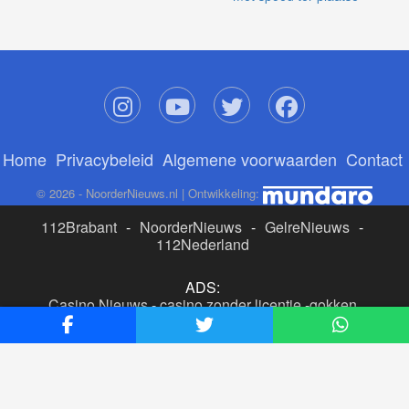
Home
Privacybeleid
Algemene voorwaarden
Contact
© 2026 - NoorderNieuws.nl | Ontwikkeling:
112Brabant
-
NoorderNieuws
-
GelreNieuws
-
112Nederland
ADS:
Casino Nieuws
-
casino zonder licentie
-
gokken
buitenlandse site
-
beste online casino nederland