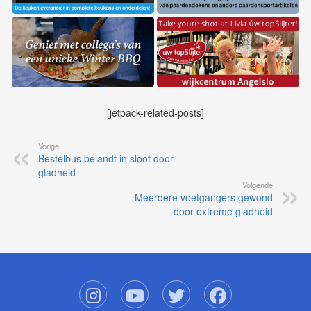
[jetpack-related-posts]
Vorige
Bestelbus belandt in sloot door
gladheid
Volgende
Meerdere voetgangers gewond
door extreme gladheid