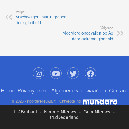
Vorige
Vrachtwagen vast in greppel
door gladheid
Volgende
Meerdere ongevallen op A6
door extreme gladheid
Home
Privacybeleid
Algemene voorwaarden
Contact
© 2026 - NoorderNieuws.nl | Ontwikkeling:
112Brabant
-
NoorderNieuws
-
GelreNieuws
-
112Nederland