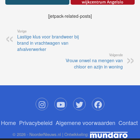
[jetpack-related-posts]
Vorige
Lastige klus voor brandweer bij
brand in vrachtwagen van
afvalverwerker
Volgende
Vrouw onwel na mengen van
chloor en azijn in woning
Home
Privacybeleid
Algemene voorwaarden
Contact
© 2026 - NoorderNieuws.nl | Ontwikkeling: