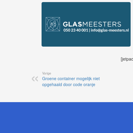
[jetpa
Vorige
Groene container mogelijk niet
opgehaald door code oranje