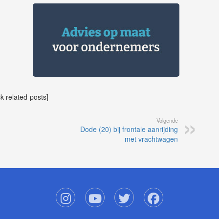
ck-related-posts]
Volgende
Dode (20) bij frontale aanrijding
met vrachtwagen