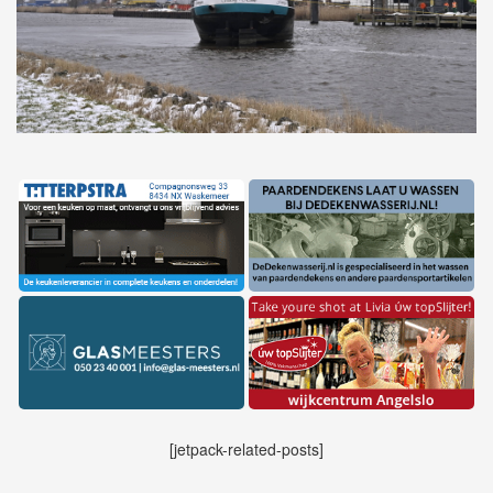
[jetpack-related-posts]