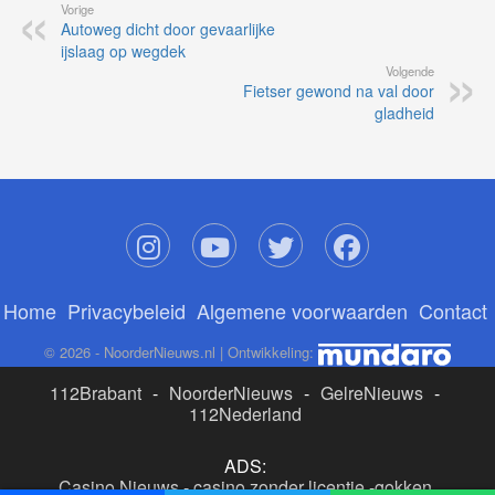
Vorige
Autoweg dicht door gevaarlijke
ijslaag op wegdek
Volgende
Fietser gewond na val door
gladheid
Home
Privacybeleid
Algemene voorwaarden
Contact
© 2026 - NoorderNieuws.nl | Ontwikkeling:
112Brabant
-
NoorderNieuws
-
GelreNieuws
-
112Nederland
ADS:
Casino Nieuws
-
casino zonder licentie
-
gokken