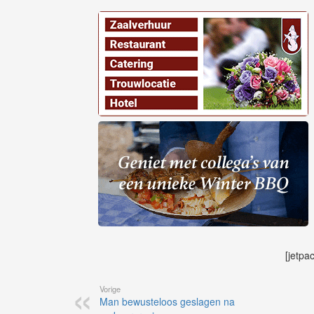
[jetpa
Vorige
Man bewusteloos geslagen na