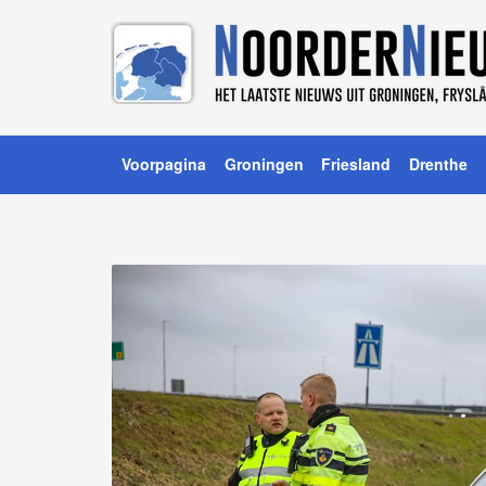
Voorpagina
Groningen
Friesland
Drenthe