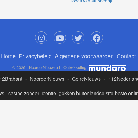
loods van autobedrijf
Home
Privacybeleid
Algemene voorwaarden
Contact
© 2026 - NoorderNieuws.nl | Ontwikkeling:
12Brabant
-
NoorderNieuws
-
GelreNieuws
-
112Nederlan
ws
-
casino zonder licentie
-
gokken buitenlandse site
-
beste onli