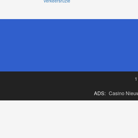
verkeersruzie
1
ADS:
Casino Nieu