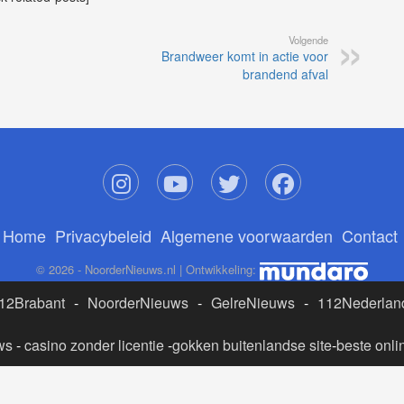
Volgende
Brandweer komt in actie voor
brandend afval
Home
Privacybeleid
Algemene voorwaarden
Contact
© 2026 - NoorderNieuws.nl | Ontwikkeling:
12Brabant
-
NoorderNieuws
-
GelreNieuws
-
112Nederlan
ws
-
casino zonder licentie
-
gokken buitenlandse site
-
beste onli