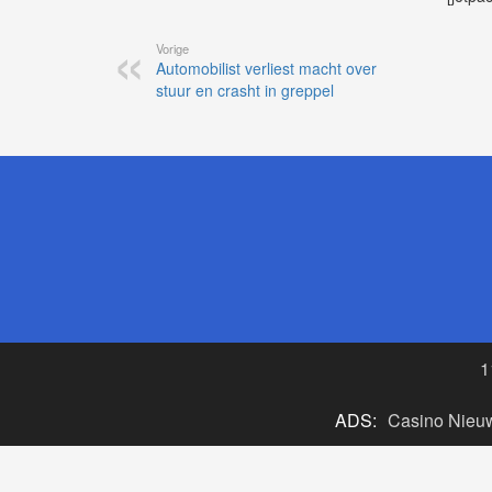
Vorige
Automobilist verliest macht over
stuur en crasht in greppel
1
ADS:
Casino Nieu