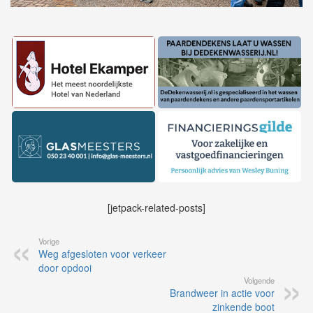
[jetpack-related-posts]
Vorige
Weg afgesloten voor verkeer
door opdooi
Volgende
Brandweer in actie voor
zinkende boot