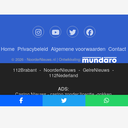
Home
Privacybeleid
Algemene voorwaarden
Contact
© 2026 - NoorderNieuws.nl | Ontwikkeling:
112Brabant
-
NoorderNieuws
-
GelreNieuws
-
112Nederland
ADS:
Casino Nieuws
-
casino zonder licentie
-
gokken
buitenlandse site
-
beste online casino nederland