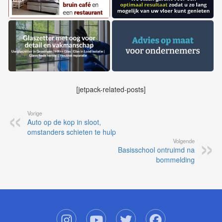
[jetpack-related-posts]
Vorige
Auto op de kop in sloot,
omstanders schieten te hulp
Volgende
Basisschool ontruimd na
bommelding