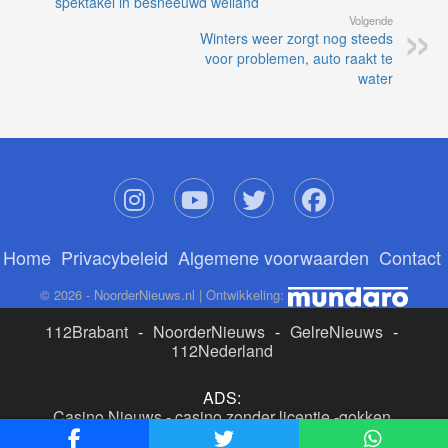
spektakel in besneeuwd weiland
Volgende
Winters weer zorgt nog steeds
voor problemen, auto raakt te
water
Home
Privacybeleid
Algemene voorwaarden
Contact
© 2026 - NoorderNieuws.nl | Ontwikkeling:
112Brabant
-
NoorderNieuws
-
GelreNieuws
-
112Nederland
ADS:
Casino Nieuws
-
casino zonder licentie
-
gokken
buitenlandse site
-
beste online casino nederland