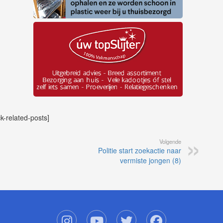
ck-related-posts]
Volgende
Politie start zoekactie naar
vermiste jongen (8)