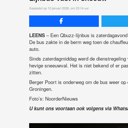
Geplaatst op 10 januari 2026, om 23:14 uur
– Een Qbuzz-lijnbus is zaterdagavond 
LEENS
De bus zakte in de berm weg toen de chauffe
auto.
Sinds zaterdagmiddag werd de dienstregeling 
hevige sneeuwval. Het is niet bekend of er pa
zitten.
Berger Poort is onderweg om de bus weer op d
Groningen.
Foto’s: NoorderNieuws
U kunt ons voortaan ook volgens via What