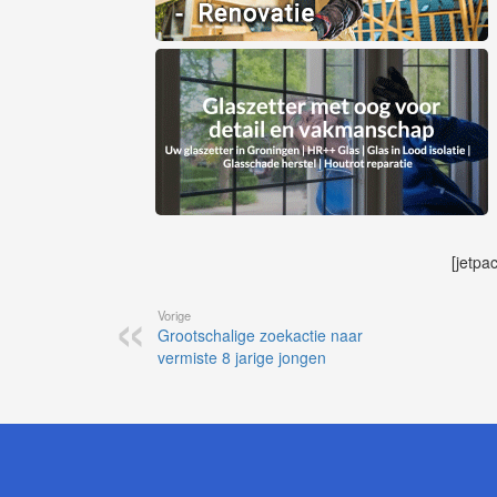
[jetpa
Vorige
Grootschalige zoekactie naar
vermiste 8 jarige jongen