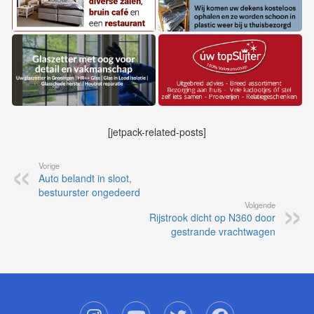
[jetpack-related-posts]
Vorige
Auto belandt in sloot,
bestuurster ongedeerd
Volgende
Rijstrook dicht op N360 door
gestrande vrachtwagen