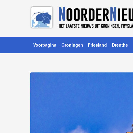
Voorpagina
Groningen
Friesland
Drenthe