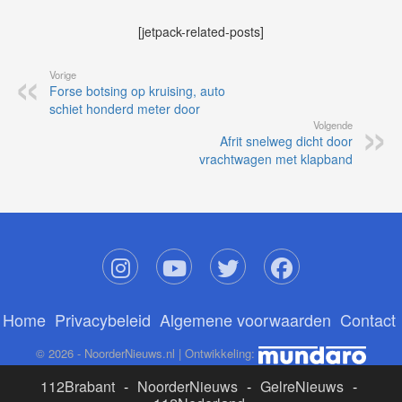
[jetpack-related-posts]
Vorige
Forse botsing op kruising, auto
schiet honderd meter door
Volgende
Afrit snelweg dicht door
vrachtwagen met klapband
Home
Privacybeleid
Algemene voorwaarden
Contact
© 2026 - NoorderNieuws.nl | Ontwikkeling:
112Brabant
-
NoorderNieuws
-
GelreNieuws
-