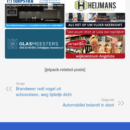
[jetpack-related-posts]
Vorige
Brandweer redt vogel uit
schoorsteen, weg tijdelijk dicht
Volgende
Automobilist belandt in sloot