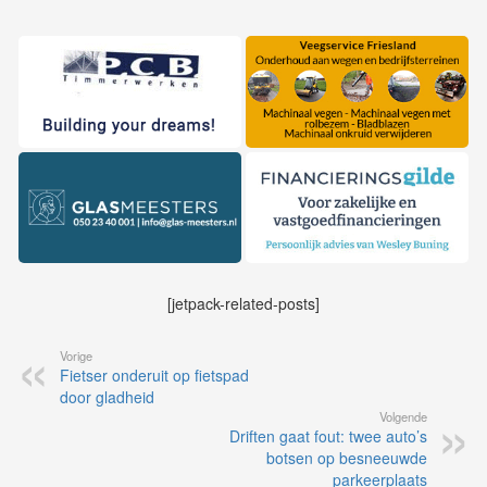
[jetpack-related-posts]
Vorige
Fietser onderuit op fietspad
door gladheid
Volgende
Driften gaat fout: twee auto’s
botsen op besneeuwde
parkeerplaats