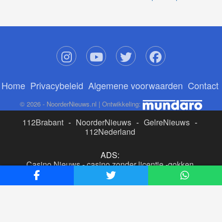
Home
Privacybeleid
Algemene voorwaarden
Contact
© 2026 - NoorderNieuws.nl | Ontwikkeling:
112Brabant
-
NoorderNieuws
-
GelreNieuws
-
112Nederland
ADS:
Casino Nieuws
-
casino zonder licentie
-
gokken
buitenlandse site
-
beste online casino nederland