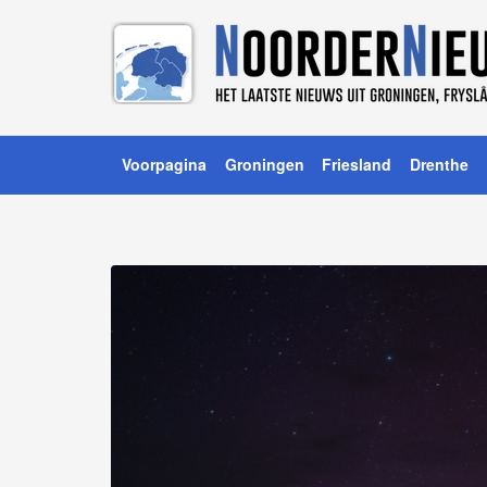
Voorpagina
Groningen
Friesland
Drenthe