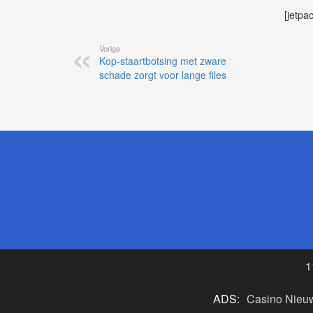
[jetpa
Vorige
Kop-staartbotsing met zware
schade zorgt voor lange files
1
ADS:
Casino Nieu