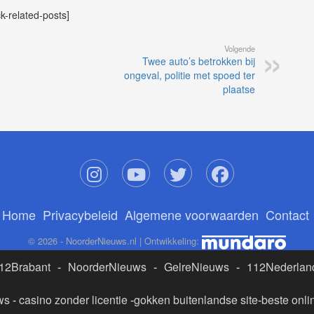
ck-related-posts]
Volgende
Twee auto’s betrokken bij
ongeval, politie met spoed ter
plaatse
Home
Privacybeleid
Algemene voorwaarden
Contact
© 2026 - NoorderNieuws.nl | Ontwikkeling:
12Brabant
-
NoorderNieuws
-
GelreNieuws
-
112Nederlan
ws
-
casino zonder licentie
-
gokken buitenlandse site
-
beste onli