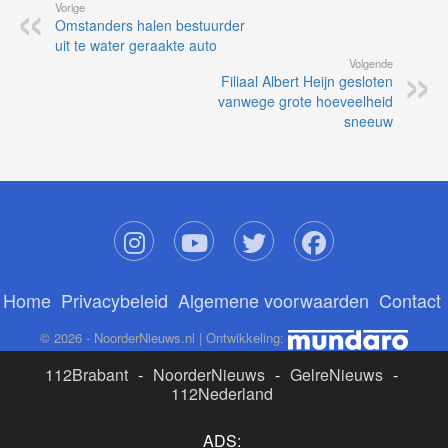
Vorige
Omstanders halen bestuurder
uit te water geraakte auto
Volgende
Filiaal Albert Heijn gesloten
vanwege grote hoeveelheid
sneeuw
Home
Privacybeleid
Algemene voorwaarden
Contact
© 2026 - NoorderNieuws.nl | Ontwikkeling:
112Brabant
-
NoorderNieuws
-
GelreNieuws
-
112Nederland
ADS: