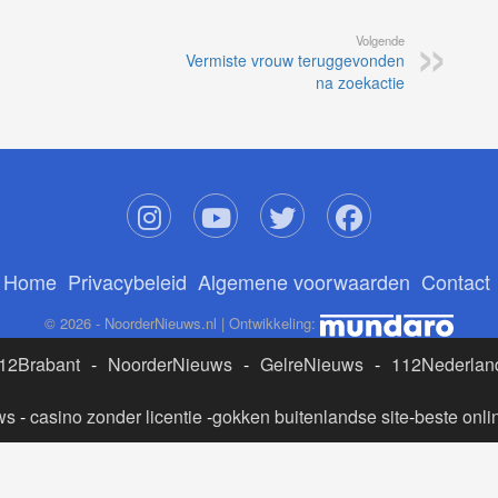
Volgende
Vermiste vrouw teruggevonden
na zoekactie
Home
Privacybeleid
Algemene voorwaarden
Contact
© 2026 - NoorderNieuws.nl | Ontwikkeling:
12Brabant
-
NoorderNieuws
-
GelreNieuws
-
112Nederlan
ws
-
casino zonder licentie
-
gokken buitenlandse site
-
beste onli