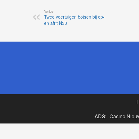
Vorige
Twee voertuigen botsen bij op-
en afrit N33
1
ADS:
Casino Nieu