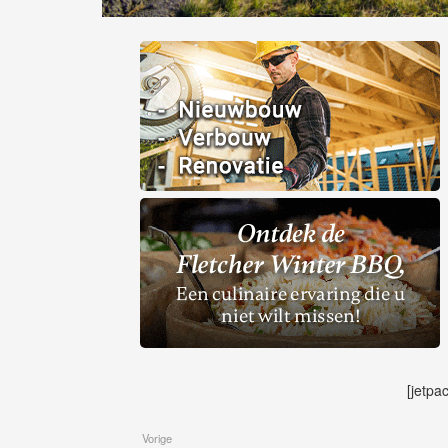
[jetpa
Vorige