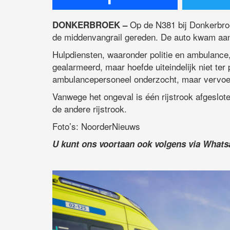
Op de N381 bij Donkerbroe
DONKERBROEK –
de middenvangrail gereden. De auto kwam aan 
Hulpdiensten, waaronder politie en ambulanc
gealarmeerd, maar hoefde uiteindelijk niet ter
ambulancepersoneel onderzocht, maar vervoer 
Vanwege het ongeval is één rijstrook afgeslot
de andere rijstrook.
Foto’s: NoorderNieuws
U kunt ons voortaan ook volgens via What