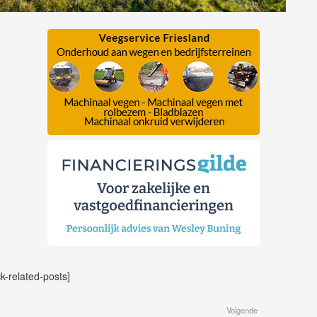
ck-related-posts]
Volgende