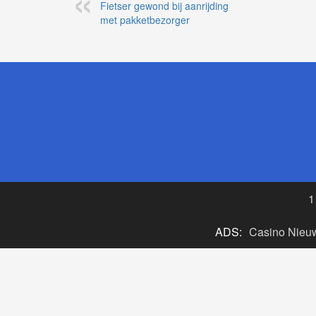
Fietser gewond bij aanrijding
met pakketbezorger
1
ADS:
Casino Nieu