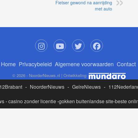
Fietser gewond na aanrijding
met auto
Home
Privacybeleid
Algemene voorwaarden
Contact
© 2026 - NoorderNieuws.nl | Ontwikkeling:
12Brabant
-
NoorderNieuws
-
GelreNieuws
-
112Nederlan
ws
-
casino zonder licentie
-
gokken buitenlandse site
-
beste onli